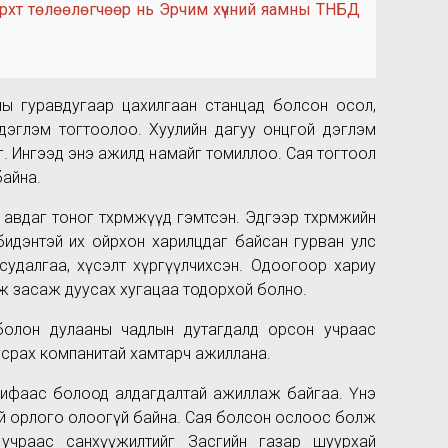
 эрхт төлөөлөгчөөр нь Эрчим хүчний яамны ТНБД
ны гуравдугаар цахилгаан станцад болсон осол,
 дэглэм тогтоолоо. Хуулийн дагуу онцгой дэглэм
. Ингээд энэ ажилд намайг томиллоо. Сая тогтоол
байна.
г тоног төхөөрөмжүүд гэмтсэн. Эдгээр төхөөрөмжийн
бидэнтэй их ойрхон харилцдаг байсан гурван улс
судалгаа, хүсэлт хүргүүлчихсэн. Одоогоор хариу
йж засаж дуусах хугацаа тодорхой болно.
болон дулааны чадлын дутагдалд орсон учраас
 угсрах компанитай хамтарч ажиллана.
рифаас болоод алдагдалтай ажиллаж байгаа. Үнэ
й орлого олоогүй байна. Сая болсон ослоос болж
 учраас санхүүжилтийг Засгийн газар шуурхай