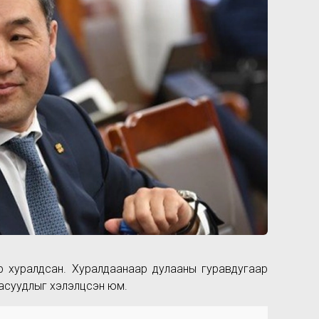
саар хуралдсан. Хуралдаанаар дулааны гуравдугаар
 асуудлыг хэлэлцсэн юм.