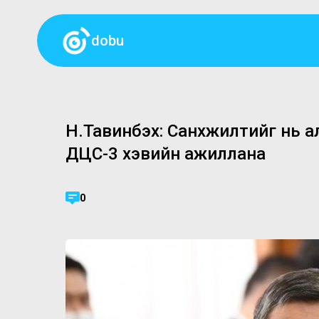
dobu
Н.Тавинбэх: Санхүүжилтийг нь 
ДЦС-3 хэвийн ажиллана
0