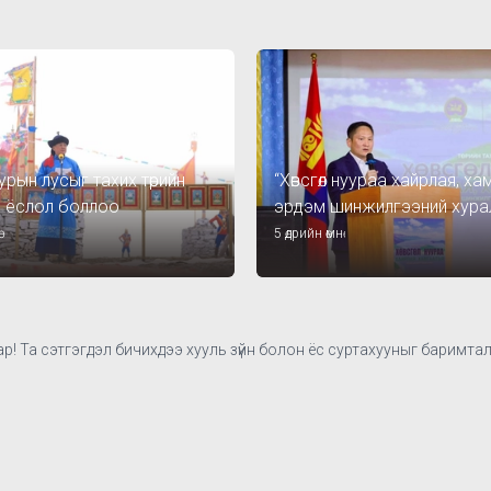
уурын лусыг тахих төрийн
“Хөвсгөл нуураа хайрлая, х
н ёслол боллоо
эрдэм шинжилгээний хура
боллоо
5 өдрийн өмнө
р! Та сэтгэгдэл бичихдээ хууль зүйн болон ёс суртахууныг баримтал