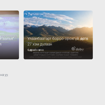
амгаалъя”
Улаанбаатарт бороо орохгүй, өдөртөө
л
27 хэм дулаан
6 өдрийн өмнө
на уу.