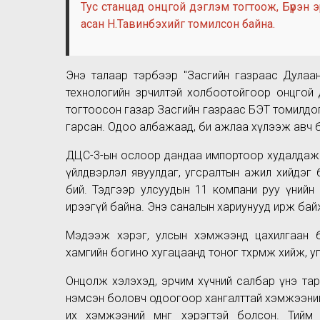
Тус станцад онцгой дэглэм тогтоож, Бүрэн
асан Н.Тавинбэхийг томилсон байна.
Энэ талаар тэрбээр "Засгийн газраас Дулаа
технологийн зөрчилтэй холбоотойгоор онцгой
тогтоосон газар Засгийн газраас БЭТ томилдог
гарсан. Одоо албажаад, би ажлаа хүлээж авч 
ДЦС-3-ын ослоор дандаа импортоор худалдаж авда
үйлдвэрлэл явуулдаг, угсралтын ажил хийдэг 
бий. Тэдгээр улсуудын 11 компани руу үнийн 
ирээгүй байна. Энэ саналын хариунууд ирж ба
Мэдээж хэрэг, улсын хэмжээнд цахилгаан 
хамгийн богино хугацаанд тоног төхөөрөмж хийж,
Онцолж хэлэхэд, эрчим хүчний салбар үнэ та
нэмсэн боловч одоогоор хангалттай хэмжээни
их хэмжээний мөнгө хэрэгтэй болсон. Тийм