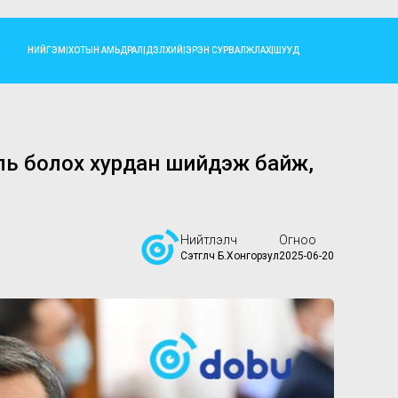
НИЙГЭМ
|
ХОТЫН АМЬДРАЛ
|
ДЭЛХИЙ
|
ЭРЭН СУРВАЛЖЛАХ
|
ШУУД
аль болох хурдан шийдэж байж,
Нийтлэлч
Огноо
Сэтгүүлч Б.Хонгорзул
2025-06-20