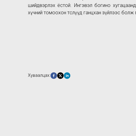
шийдвэрлэх ёстой. Ингэвэл богино хугацаан
хүчний томоохон төслүүд ганцхан зүйлээс болж 
Хуваалцах: