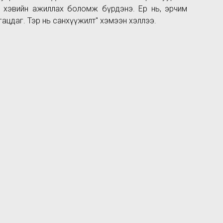
д хэвийн ажиллах боломж бүрдэнэ. Ер нь, эрчим
гацдаг. Тэр нь санхүүжилт" хэмээн хэллээ.