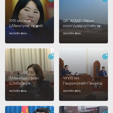
УИХ-ын гишүүн
ЦАГ АГААР: Ойрын
Ц.Мөнхтуяаг хүүхдүүдийг
хоногуудад нутгийн зүүн
хөдөө явуулаад,
хагаст хүйтэн салхи,
жилийн өмнө
жилийн өмнө
хандиваар авсан
шуургатай байна
байранд хоёр багшаа
амьдруулдаг байсан гэв
Л.Мөнхбаясгалан:
ЧУУЛГАН:
Ц.Элбэгдорж,
Гашуунсухайт-Ганцмод
Ч.Сайханбилэг нарыг
боомтын хэлэлцээрийг
жилийн өмнө
жилийн өмнө
авчирч ял тооцохгүй юм
соёрхон батлах тухай
уу
хуулийн төслийг
хэлэлцэнэ