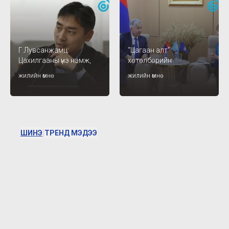
Г.Лувсанжамц:
“Цагаан алт”
Цахилгааны үнэ нэмж,
хөтөлбөрийн
иргэдэд дарамт
хэрэгжилтийг дэмжих
жилийн өмнө
жилийн өмнө
үүсгэчхээд төлөвлөгөөгөө
Платформын төсөл
100 хувь биелсэн гэж
эхэллээ
болж байгаа юм уу
|
ШИНЭ
ТРЕНД МЭДЭЭ