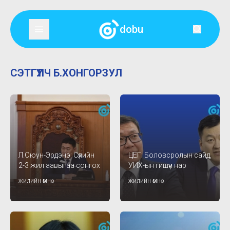
dobu
СЭТГҮҮЛЧ Б.ХОНГОРЗУЛ
Л.Оюун-Эрдэнэ: Сүүлийн
ЦЕГ: Боловсролын сайд,
2-3 жил аавыгаа сонгох
УИХ-ын гишүүн нар
уу, ээжийгээ сонгох уу
зодолдсон асуудлыг
жилийн өмнө
жилийн өмнө
гэдэг шиг төвөгтэй
шалгаж байна
нөхцөлд байлаа