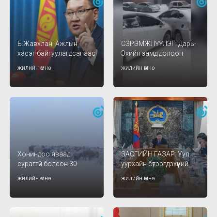
Б.Жавхлан: Ажлын
СЭРЭМЖЛҮҮЛЭГ: Дарь-
хэсэг байгуулагдсанаас
Эхийн замд долоон
хойш 1.9 сая тонн нүүрс
машин мөргөлджээ
жилийн өмнө
жилийн өмнө
нэмж экспортоллоо
Хониндоо яваад
ЗАСГИЙН ГАЗАР: Уул
сураггүй болсон 30
уурхайн бүтээгдэхүүний
настай эмэгтэйг эсэн
экспорт, валютын
жилийн өмнө
жилийн өмнө
мэнд олжээ
нөөцийн талаар
хэлэлцэж байна